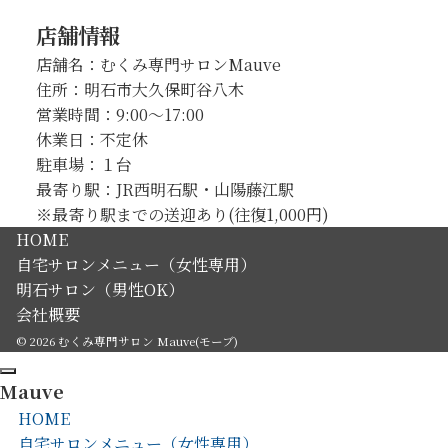
ナ
店舗情報
ビ
店舗名：むくみ専門サロンMauve
ゲ
住所：明石市大久保町谷八木
ー
営業時間：9:00～17:00
シ
休業日：不定休
駐車場：１台
ョ
最寄り駅：JR西明石駅・山陽藤江駅
ン
※最寄り駅までの送迎あり(往復1,000円)
HOME
自宅サロンメニュー（女性専用）
明石サロン（男性OK）
会社概要
© 2026
むくみ専門サロン Mauve(モーブ)
Mauve
HOME
自宅サロンメニュー（女性専用）